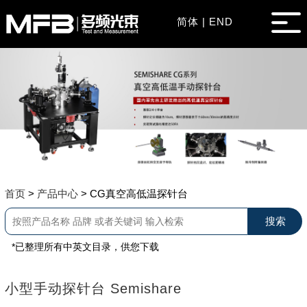
简体
|
END
首页
>
产品中心
>
CG真空高低温探针台
*已整理所有中英文目录，供您下载
小型手动探针台 Semishare