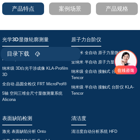
产品特点
案例场景
产品规格
光学3D显微轮廓测量
原子力台阶仪
多功能 光谱共聚焦3D轮廓仪
亚纳米 全自动 原子力显微镜 Park
目录下载
FocalSpec
亚纳米 半自动 原子力显微镜 Park
纳米级 3D白光干涉成像 KLA-Profilm
纳米级 全自动 接触式 台阶仪 KLA-
3D
Tencor
全自动 晶圆全检仪 FRT MicroProf®
纳米级 半自动 接触式 台阶仪 KLA-
5轴 空间三维全尺寸显微测量系统
Tencor
Alicona
表面缺陷检测
清洁度
激光 表面缺陷分析 Onto
清洁度自动分析系统 HFD