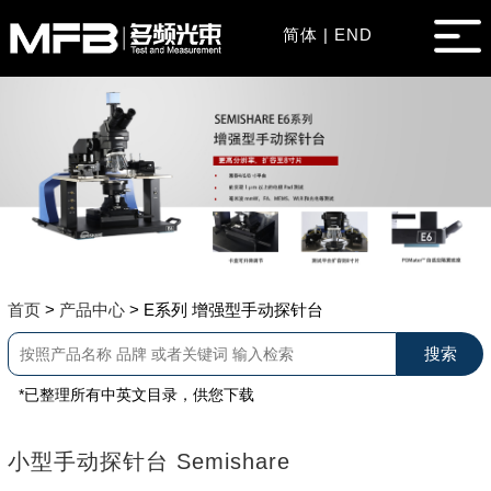
简体
|
END
首页
>
产品中心
>
E系列 增强型手动探针台
*已整理所有中英文目录，供您下载
小型手动探针台 Semishare