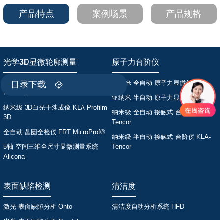
产品特点
案例场景
产品规格
光学3D显微轮廓测量
原子力台阶仪
多功能 光谱共聚焦3D轮廓仪
亚纳米 全自动 原子力显微镜 Park
目录下载
FocalSpec
亚纳米 半自动 原子力显微镜 Park
纳米级 3D白光干涉成像 KLA-Profilm
纳米级 全自动 接触式 台阶仪 KLA-
3D
Tencor
全自动 晶圆全检仪 FRT MicroProf®
纳米级 半自动 接触式 台阶仪 KLA-
5轴 空间三维全尺寸显微测量系统
Tencor
Alicona
表面缺陷检测
清洁度
激光 表面缺陷分析 Onto
清洁度自动分析系统 HFD