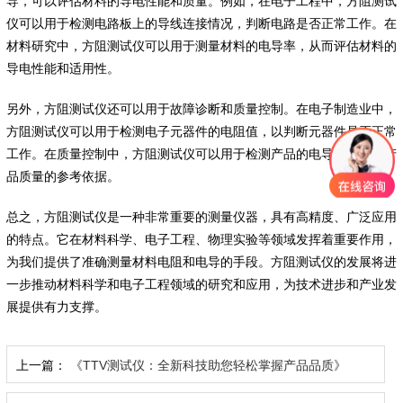
导，可以评估材料的导电性能和质量。例如，在电子工程中，方阻测试
仪可以用于检测电路板上的导线连接情况，判断电路是否正常工作。在
材料研究中，方阻测试仪可以用于测量材料的电导率，从而评估材料的
导电性能和适用性。
另外，方阻测试仪还可以用于故障诊断和质量控制。在电子制造业中，
方阻测试仪可以用于检测电子元器件的电阻值，以判断元器件是否正常
工作。在质量控制中，方阻测试仪可以用于检测产品的电导率，提供产
品质量的参考依据。
总之，方阻测试仪是一种非常重要的测量仪器，具有高精度、广泛应用
的特点。它在材料科学、电子工程、物理实验等领域发挥着重要作用，
为我们提供了准确测量材料电阻和电导的手段。方阻测试仪的发展将进
一步推动材料科学和电子工程领域的研究和应用，为技术进步和产业发
展提供有力支撑。
上一篇：
《TTV测试仪：全新科技助您轻松掌握产品品质》